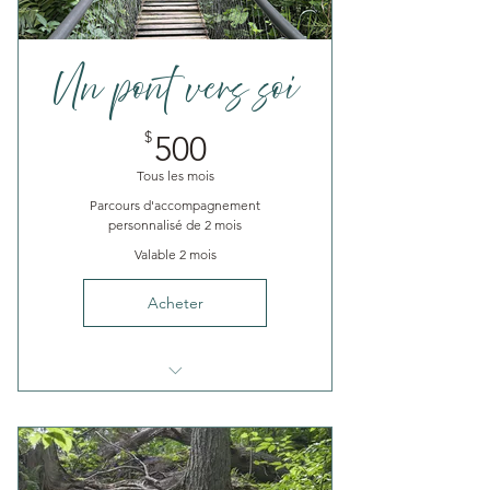
Un pont vers soi
500$
$
500
Tous les mois
Parcours d'accompagnement
personnalisé de 2 mois
Valable 2 mois
Acheter
6 rencontres individuelles
sur 2 mois
Rencontres ponctuelles si