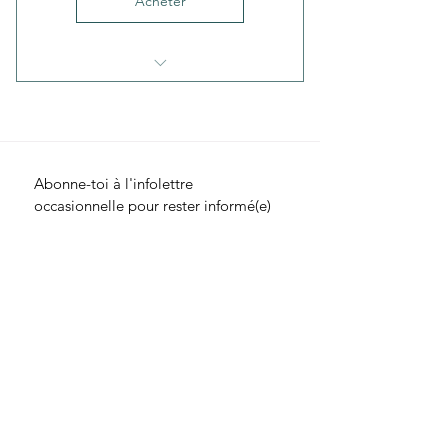
Acheter
3 Nouvelles séances
énergétiques de groupes
par mois
Séances énergétiques
Abonne-toi à l'infolettre 
enregistrées, accessibles en
occasionnelle pour rester informé(e) 
tout temps
des évènements à venir et des 
séances de groupe planifiées.
Des rencontres en directe
E-mail
*
offertes à l'occasion
Une communauté privée
Prénom
*
pour échanger et partager
Je m'abonne à l'infolettre