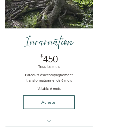
nécessaire
Transmission d’outils
adaptés à ta situation
Incarnation
450$
$
450
Tous les mois
Parcours d'accompagnement
transformationnel de 6 mois
Valable 6 mois
Acheter
18 rencontres individuelles